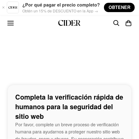
Skip to main content
¿Por qué pagar el precio completo?
OBTENER
Obtén un 15% de DESCUENTO en la App →
Completa la verificación rápida de
humanos para la seguridad del
sitio web
Por favor, complete un breve proceso de verificación
humana para ayudarnos a proteger nuestro sitio web
de fraudes, spam y abusos. Su cooperación contribuye