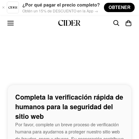
Skip to main content
¿Por qué pagar el precio completo?
OBTENER
Obtén un 15% de DESCUENTO en la App →
Completa la verificación rápida de
humanos para la seguridad del
sitio web
Por favor, complete un breve proceso de verificación
humana para ayudarnos a proteger nuestro sitio web
de fraudes, spam y abusos. Su cooperación contribuye