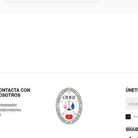
ONTACTA CON
ÚNET
OSOTROS
bassador
laboradores
R
Ac
SÍGU