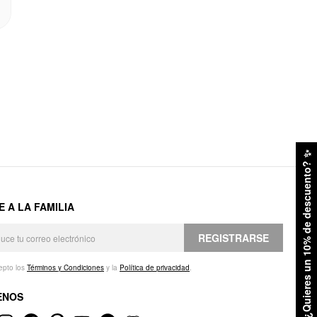
✨
¿Quieres un 10% de descuento?
E A LA FAMILIA
REGISTRARSE
epto los
Términos y Condiciones
y la
Política de privacidad
.
ENOS