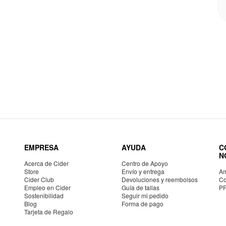
EMPRESA
AYUDA
C
N
Acerca de Cider
Centro de Apoyo
Store
Envío y entrega
Am
Cider Club
Devoluciones y reembolsos
Co
Empleo en Cider
Guía de tallas
P
Sostenibilidad
Seguir mi pedido
Blog
Forma de pago
Tarjeta de Regalo