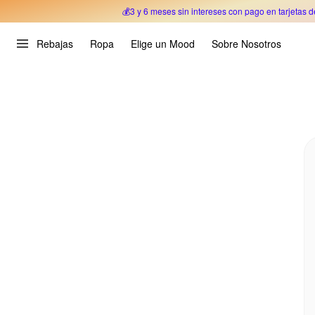
💰3 y 6 meses sin intereses con pago en tarjetas d
Oferta Especial 🎉 Hasta un 70% OFF 
Rebajas
Ropa
Elige un Mood
Sobre Nosotros