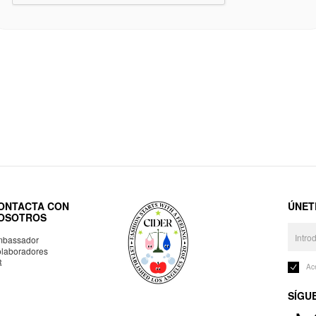
ONTACTA CON
ÚNET
OSOTROS
bassador
laboradores
R
Ac
SÍGU