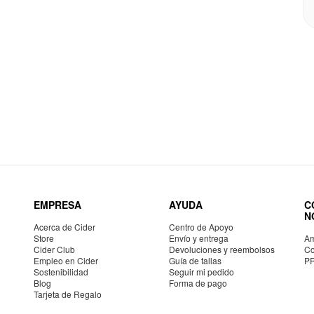
EMPRESA
AYUDA
C
N
Acerca de Cider
Centro de Apoyo
Store
Envío y entrega
Am
Cider Club
Devoluciones y reembolsos
Co
Empleo en Cider
Guía de tallas
P
Sostenibilidad
Seguir mi pedido
Blog
Forma de pago
Tarjeta de Regalo