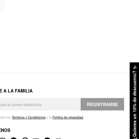
✨
¿Quieres un 10% de descuento?
E A LA FAMILIA
REGISTRARSE
epto los
Términos y Condiciones
y la
Política de privacidad
.
ENOS