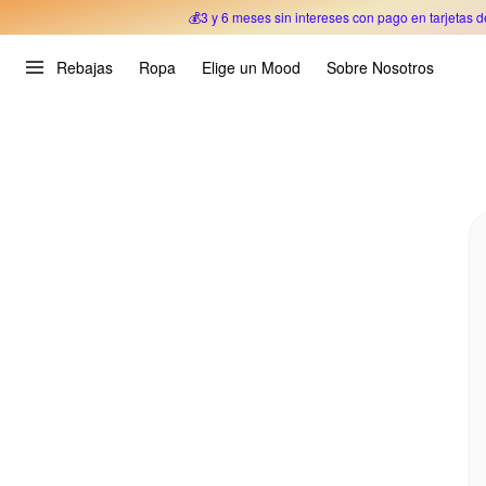
💰3 y 6 meses sin intereses con pago en tarjetas d
Oferta Especial 🎉 Hasta un 70% OFF 
Rebajas
Ropa
Elige un Mood
Sobre Nosotros