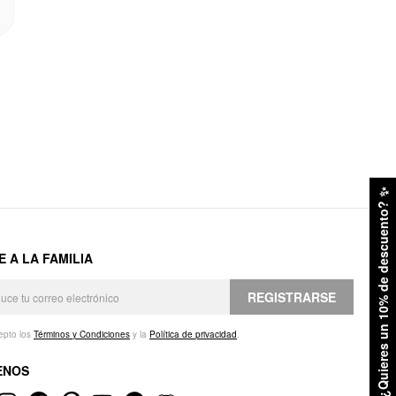
✨
¿Quieres un 10% de descuento?
E A LA FAMILIA
REGISTRARSE
epto los
Términos y Condiciones
y la
Política de privacidad
.
ENOS