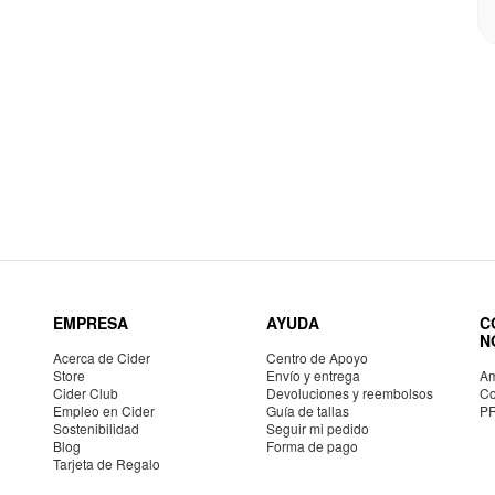
EMPRESA
AYUDA
C
N
Acerca de Cider
Centro de Apoyo
Store
Envío y entrega
Am
Cider Club
Devoluciones y reembolsos
Co
Empleo en Cider
Guía de tallas
P
Sostenibilidad
Seguir mi pedido
Blog
Forma de pago
Tarjeta de Regalo