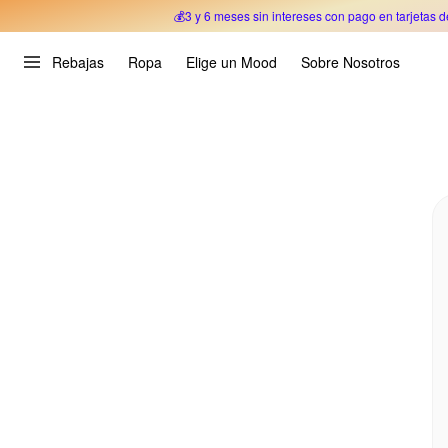
💰3 y 6 meses sin intereses con pago en tarjetas d
Oferta Especial 🎉 Hasta un 70% OFF 
Rebajas
Ropa
Elige un Mood
Sobre Nosotros