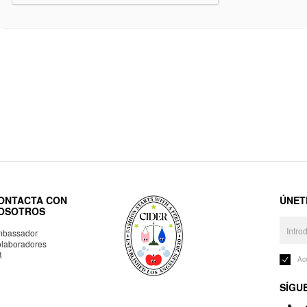
ONTACTA CON
ÚNET
OSOTROS
bassador
laboradores
R
Ac
SÍGU