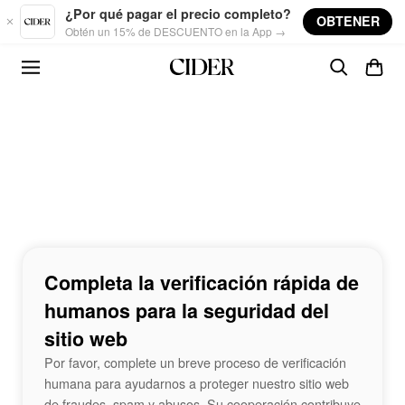
Skip to main content
¿Por qué pagar el precio completo?
OBTENER
Obtén un 15% de DESCUENTO en la App →
Completa la verificación rápida de
humanos para la seguridad del
sitio web
Por favor, complete un breve proceso de verificación
humana para ayudarnos a proteger nuestro sitio web
de fraudes, spam y abusos. Su cooperación contribuye