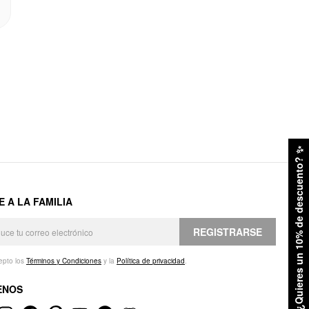
✨
¿Quieres un 10% de descuento?
E A LA FAMILIA
REGISTRARSE
epto los
Términos y Condiciones
y la
Política de privacidad
.
ENOS