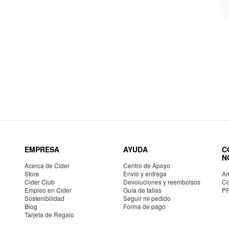
EMPRESA
AYUDA
C
N
Acerca de Cider
Centro de Apoyo
Store
Envío y entrega
Am
Cider Club
Devoluciones y reembolsos
Co
Empleo en Cider
Guía de tallas
P
Sostenibilidad
Seguir mi pedido
Blog
Forma de pago
Tarjeta de Regalo