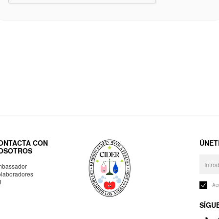
ONTACTA CON
ÚNET
OSOTROS
bassador
laboradores
R
Ac
SÍGU