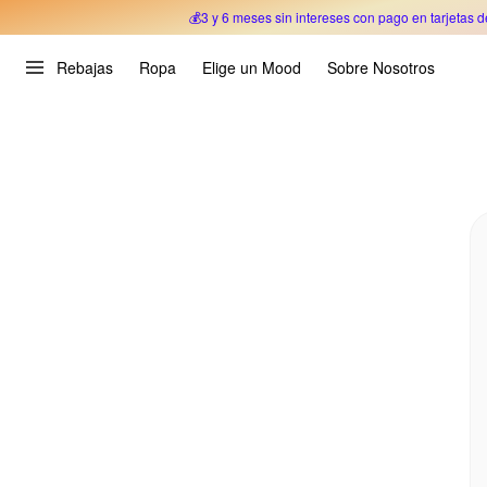
💰3 y 6 meses sin intereses con pago en tarjetas d
Oferta Especial 🎉 Hasta un 70% OFF 
Rebajas
Ropa
Elige un Mood
Sobre Nosotros