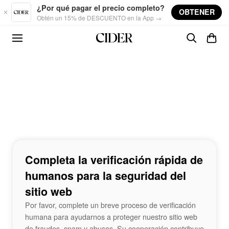
Skip to main content
¿Por qué pagar el precio completo?
OBTENER
Obtén un 15% de DESCUENTO en la App →
Completa la verificación rápida de
humanos para la seguridad del
sitio web
Por favor, complete un breve proceso de verificación
humana para ayudarnos a proteger nuestro sitio web
de fraudes, spam y abusos. Su cooperación contribuye