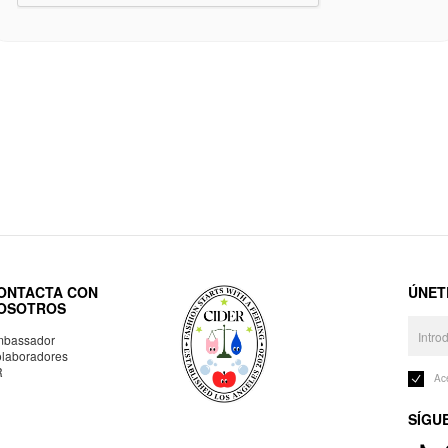
ONTACTA CON
ÚNET
OSOTROS
bassador
laboradores
R
Ac
SÍGU