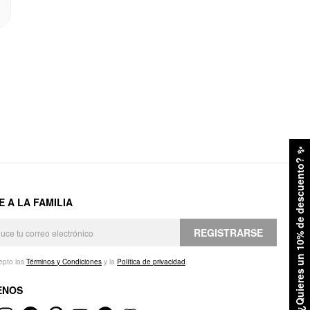
✨
¿Quieres un 10% de descuento?
E A LA FAMILIA
REGISTRARSE
epto los
Términos y Condiciones
y la
Política de privacidad
.
ENOS