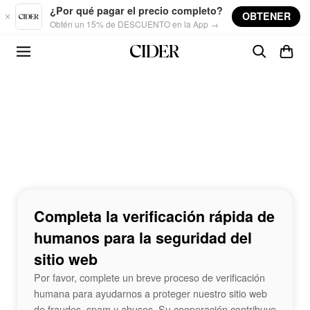
Skip to main content
¿Por qué pagar el precio completo?
OBTENER
Obtén un 15% de DESCUENTO en la App →
Completa la verificación rápida de
humanos para la seguridad del
sitio web
Por favor, complete un breve proceso de verificación
humana para ayudarnos a proteger nuestro sitio web
de fraudes, spam y abusos. Su cooperación contribuye