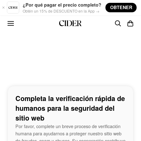
Skip to main content
¿Por qué pagar el precio completo?
OBTENER
Obtén un 15% de DESCUENTO en la App →
Completa la verificación rápida de
humanos para la seguridad del
sitio web
Por favor, complete un breve proceso de verificación
humana para ayudarnos a proteger nuestro sitio web
de fraudes, spam y abusos. Su cooperación contribuye