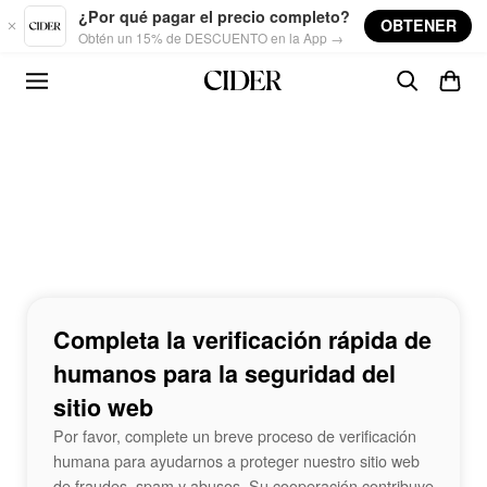
Skip to main content
¿Por qué pagar el precio completo?
OBTENER
Obtén un 15% de DESCUENTO en la App →
Completa la verificación rápida de
humanos para la seguridad del
sitio web
Por favor, complete un breve proceso de verificación
humana para ayudarnos a proteger nuestro sitio web
de fraudes, spam y abusos. Su cooperación contribuye