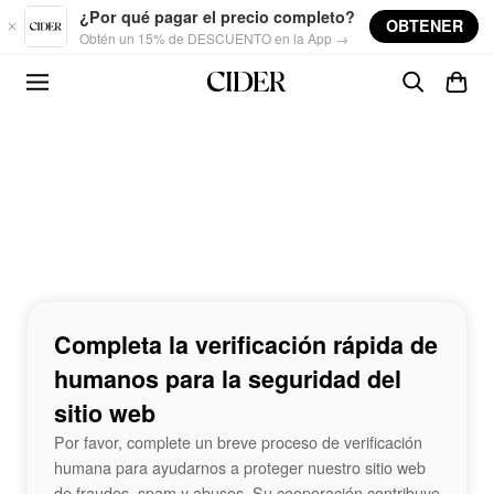
Skip to main content
¿Por qué pagar el precio completo?
OBTENER
Obtén un 15% de DESCUENTO en la App →
Completa la verificación rápida de
humanos para la seguridad del
sitio web
Por favor, complete un breve proceso de verificación
humana para ayudarnos a proteger nuestro sitio web
de fraudes, spam y abusos. Su cooperación contribuye