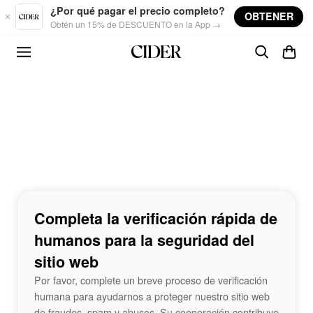
Skip to main content
¿Por qué pagar el precio completo?
OBTENER
Obtén un 15% de DESCUENTO en la App →
Completa la verificación rápida de
humanos para la seguridad del
sitio web
Por favor, complete un breve proceso de verificación
humana para ayudarnos a proteger nuestro sitio web
de fraudes, spam y abusos. Su cooperación contribuye