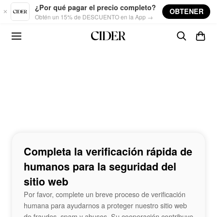
Skip to main content
¿Por qué pagar el precio completo?
OBTENER
Obtén un 15% de DESCUENTO en la App →
Completa la verificación rápida de
humanos para la seguridad del
sitio web
Por favor, complete un breve proceso de verificación
humana para ayudarnos a proteger nuestro sitio web
de fraudes, spam y abusos. Su cooperación contribuye