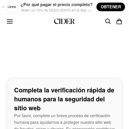
Skip to main content
¿Por qué pagar el precio completo?
OBTENER
Obtén un 15% de DESCUENTO en la App →
Completa la verificación rápida de
humanos para la seguridad del
sitio web
Por favor, complete un breve proceso de verificación
humana para ayudarnos a proteger nuestro sitio web
de fraudes, spam y abusos. Su cooperación contribuye