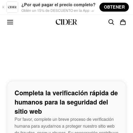
Skip to main content
¿Por qué pagar el precio completo?
OBTENER
Obtén un 15% de DESCUENTO en la App →
Completa la verificación rápida de
humanos para la seguridad del
sitio web
Por favor, complete un breve proceso de verificación
humana para ayudarnos a proteger nuestro sitio web
de fraudes, spam y abusos. Su cooperación contribuye