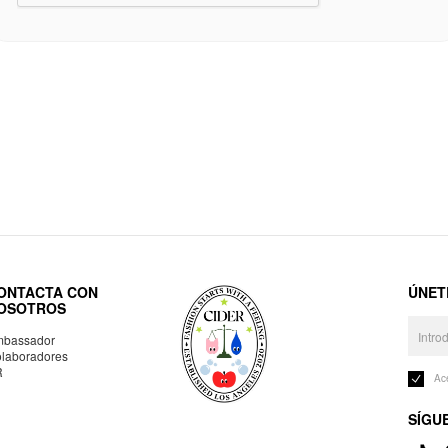
ONTACTA CON
ÚNET
OSOTROS
bassador
laboradores
R
Ac
SÍGU