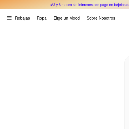
💰3 y 6 meses sin intereses con pago en tarjetas d
Oferta Especial 🎉 Hasta un 70% OFF 
Rebajas
Ropa
Elige un Mood
Sobre Nosotros