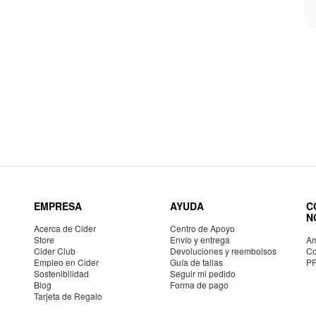
EMPRESA
AYUDA
C
N
Acerca de Cider
Centro de Apoyo
Store
Envío y entrega
Am
Cider Club
Devoluciones y reembolsos
Co
Empleo en Cider
Guía de tallas
P
Sostenibilidad
Seguir mi pedido
Blog
Forma de pago
Tarjeta de Regalo