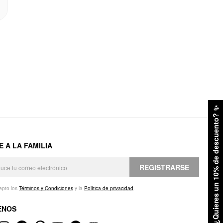
✨
¿Quieres un 10% de descuento?
E A LA FAMILIA
REGISTRARSE
epto los
Términos y Condiciones
y la
Política de privacidad
.
ENOS