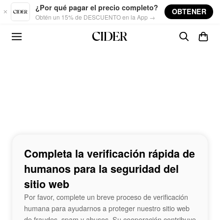
Skip to main content
¿Por qué pagar el precio completo?
OBTENER
Obtén un 15% de DESCUENTO en la App →
Completa la verificación rápida de
humanos para la seguridad del
sitio web
Por favor, complete un breve proceso de verificación
humana para ayudarnos a proteger nuestro sitio web
de fraudes, spam y abusos. Su cooperación contribuye