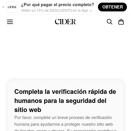
Skip to main content
¿Por qué pagar el precio completo?
OBTENER
Obtén un 15% de DESCUENTO en la App →
Completa la verificación rápida de
humanos para la seguridad del
sitio web
Por favor, complete un breve proceso de verificación
humana para ayudarnos a proteger nuestro sitio web
de fraudes, spam y abusos. Su cooperación contribuye