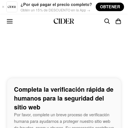
Skip to main content
¿Por qué pagar el precio completo?
OBTENER
Obtén un 15% de DESCUENTO en la App →
Completa la verificación rápida de
humanos para la seguridad del
sitio web
Por favor, complete un breve proceso de verificación
humana para ayudarnos a proteger nuestro sitio web
de fraudes, spam y abusos. Su cooperación contribuye