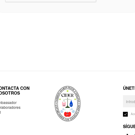
ONTACTA CON
ÚNET
OSOTROS
bassador
laboradores
R
Ac
SÍGU