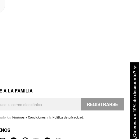
✨
¿Quieres un 10% de descuento?
E A LA FAMILIA
REGISTRARSE
epto los
Términos y Condiciones
y la
Política de privacidad
.
ENOS