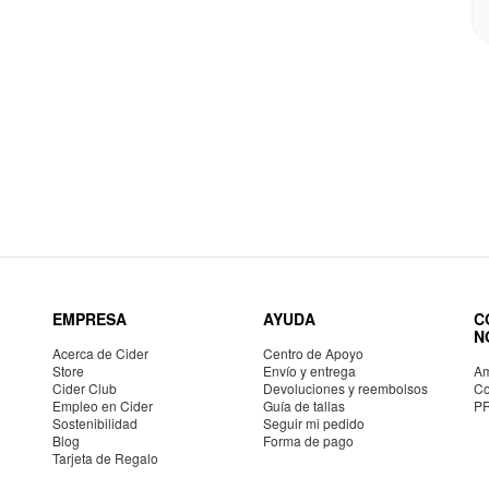
EMPRESA
AYUDA
C
N
Acerca de Cider
Centro de Apoyo
Store
Envío y entrega
Am
Cider Club
Devoluciones y reembolsos
Co
Empleo en Cider
Guía de tallas
P
Sostenibilidad
Seguir mi pedido
Blog
Forma de pago
Tarjeta de Regalo