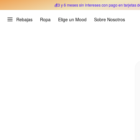
💰3 y 6 meses sin intereses con pago en tarjetas d
Oferta Especial 🎉 Hasta un 70% OFF 
Rebajas
Ropa
Elige un Mood
Sobre Nosotros