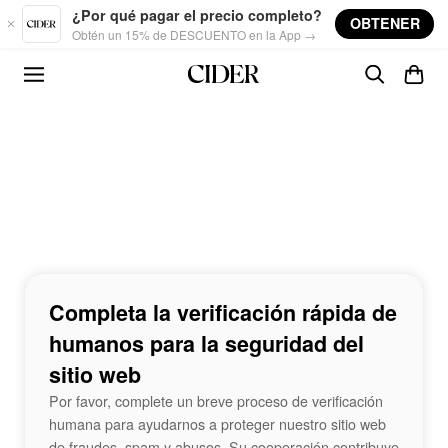
Skip to main content
¿Por qué pagar el precio completo?
OBTENER
Obtén un 15% de DESCUENTO en la App →
Completa la verificación rápida de
humanos para la seguridad del
sitio web
Por favor, complete un breve proceso de verificación
humana para ayudarnos a proteger nuestro sitio web
de fraudes, spam y abusos. Su cooperación contribuye