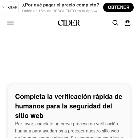
Skip to main content
¿Por qué pagar el precio completo?
OBTENER
Obtén un 15% de DESCUENTO en la App →
Completa la verificación rápida de
humanos para la seguridad del
sitio web
Por favor, complete un breve proceso de verificación
humana para ayudarnos a proteger nuestro sitio web
de fraudes, spam y abusos. Su cooperación contribuye