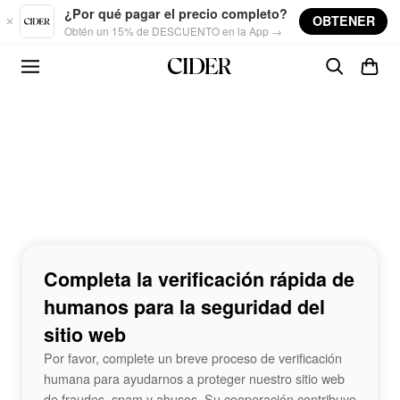
Skip to main content
¿Por qué pagar el precio completo?
OBTENER
Obtén un 15% de DESCUENTO en la App →
Completa la verificación rápida de
humanos para la seguridad del
sitio web
Por favor, complete un breve proceso de verificación
humana para ayudarnos a proteger nuestro sitio web
de fraudes, spam y abusos. Su cooperación contribuye