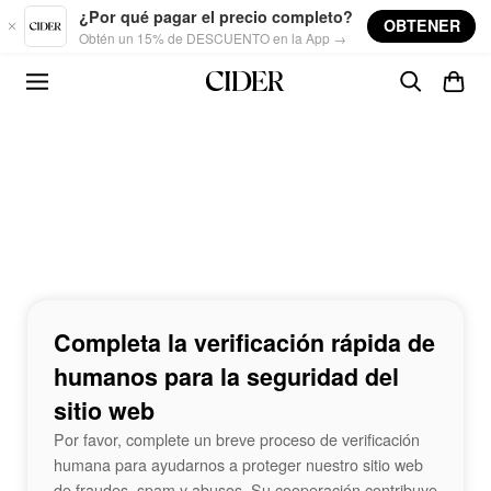
Skip to main content
¿Por qué pagar el precio completo?
OBTENER
Obtén un 15% de DESCUENTO en la App →
Completa la verificación rápida de
humanos para la seguridad del
sitio web
Por favor, complete un breve proceso de verificación
humana para ayudarnos a proteger nuestro sitio web
de fraudes, spam y abusos. Su cooperación contribuye