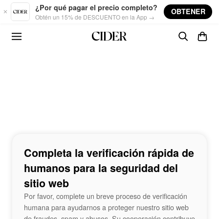
Skip to main content
¿Por qué pagar el precio completo?
OBTENER
Obtén un 15% de DESCUENTO en la App →
Completa la verificación rápida de
humanos para la seguridad del
sitio web
Por favor, complete un breve proceso de verificación
humana para ayudarnos a proteger nuestro sitio web
de fraudes, spam y abusos. Su cooperación contribuye