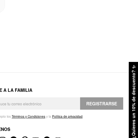
✨
¿Quieres un 10% de descuento?
E A LA FAMILIA
REGISTRARSE
epto los
Términos y Condiciones
y la
Política de privacidad
.
ENOS