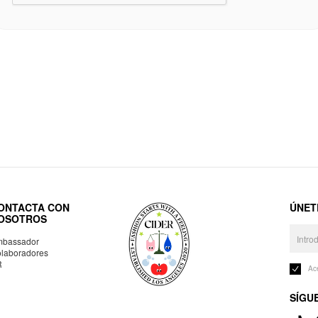
ONTACTA CON
ÚNET
OSOTROS
bassador
laboradores
R
Ac
SÍGU