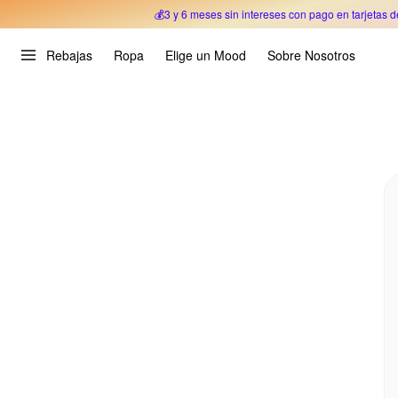
💰3 y 6 meses sin intereses con pago en tarjetas d
Oferta Especial 🎉 Hasta un 70% OFF 
Rebajas
Ropa
Elige un Mood
Sobre Nosotros