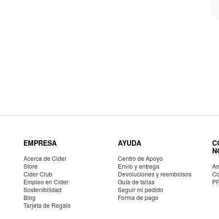
EMPRESA
AYUDA
C
N
Acerca de Cider
Centro de Apoyo
Store
Envío y entrega
Am
Cider Club
Devoluciones y reembolsos
Co
Empleo en Cider
Guía de tallas
P
Sostenibilidad
Seguir mi pedido
Blog
Forma de pago
Tarjeta de Regalo