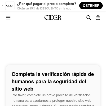
Skip to main content
¿Por qué pagar el precio completo?
OBTENER
Obtén un 15% de DESCUENTO en la App →
Completa la verificación rápida de
humanos para la seguridad del
sitio web
Por favor, complete un breve proceso de verificación
humana para ayudarnos a proteger nuestro sitio web
de fraudes, spam y abusos. Su cooperación contribuye