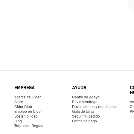
EMPRESA
AYUDA
C
N
Acerca de Cider
Centro de Apoyo
Store
Envío y entrega
Am
Cider Club
Devoluciones y reembolsos
Co
Empleo en Cider
Guía de tallas
P
Sostenibilidad
Seguir mi pedido
Blog
Forma de pago
Tarjeta de Regalo