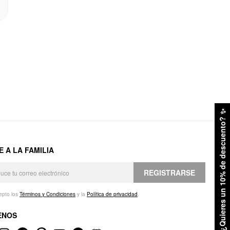
✨
¿Quieres un 10% de descuento?
E A LA FAMILIA
REGISTRARSE
epto los
Términos y Condiciones
y la
Política de privacidad
.
ENOS