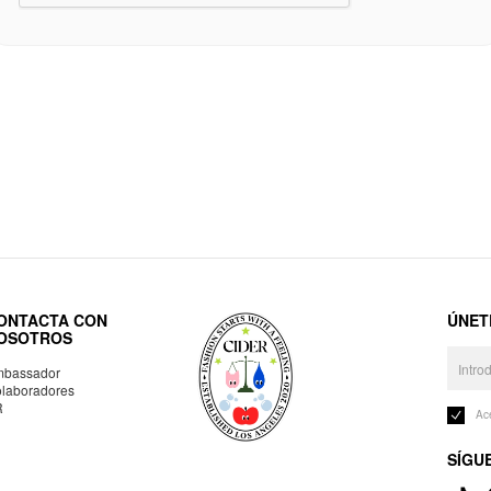
ONTACTA CON
ÚNET
OSOTROS
bassador
laboradores
R
Ac
SÍGU