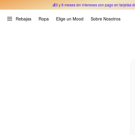
💰3 y 6 meses sin intereses con pago en tarjetas d
Oferta Especial 🎉 Hasta un 70% OFF 
Rebajas
Ropa
Elige un Mood
Sobre Nosotros