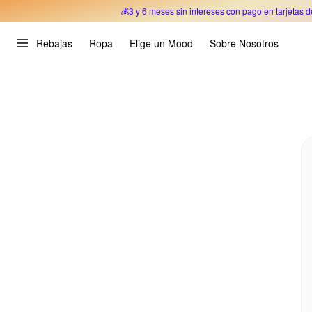
💰3 y 6 meses sin intereses con pago en tarjetas d
Oferta Especial 🎉 Hasta un 70% OFF 
Rebajas
Ropa
Elige un Mood
Sobre Nosotros