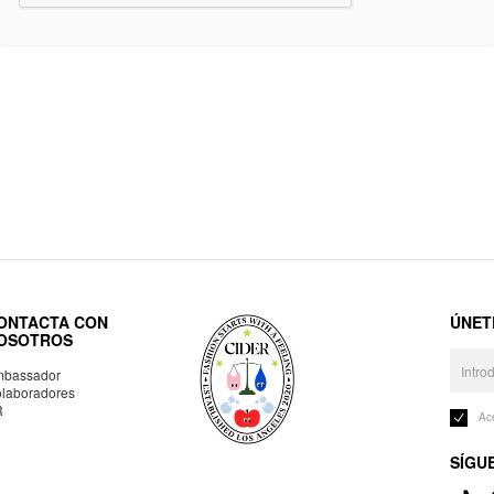
ONTACTA CON
ÚNET
OSOTROS
bassador
laboradores
R
Ac
SÍGU