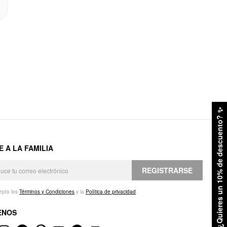
✨
¿Quieres un 10% de descuento?
E A LA FAMILIA
REGISTRARSE
epto los
Términos y Condiciones
y la
Política de privacidad
.
ENOS