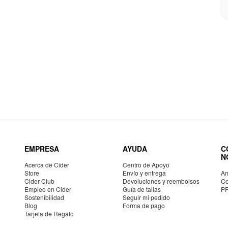
EMPRESA
AYUDA
C
N
Acerca de Cider
Centro de Apoyo
Store
Envío y entrega
Am
Cider Club
Devoluciones y reembolsos
Co
Empleo en Cider
Guía de tallas
P
Sostenibilidad
Seguir mi pedido
Blog
Forma de pago
Tarjeta de Regalo