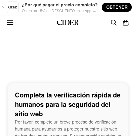
Skip to main content
¿Por qué pagar el precio completo?
OBTENER
Obtén un 15% de DESCUENTO en la App →
Completa la verificación rápida de
humanos para la seguridad del
sitio web
Por favor, complete un breve proceso de verificación
humana para ayudarnos a proteger nuestro sitio web
de fraudes, spam y abusos. Su cooperación contribuye