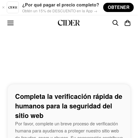
Skip to main content
¿Por qué pagar el precio completo?
OBTENER
Obtén un 15% de DESCUENTO en la App →
Completa la verificación rápida de
humanos para la seguridad del
sitio web
Por favor, complete un breve proceso de verificación
humana para ayudarnos a proteger nuestro sitio web
de fraudes, spam y abusos. Su cooperación contribuye