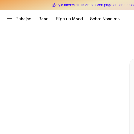
💰3 y 6 meses sin intereses con pago en tarjetas d
Oferta Especial 🎉 Hasta un 70% OFF 
Rebajas
Ropa
Elige un Mood
Sobre Nosotros