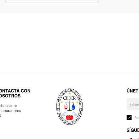
ONTACTA CON
ÚNET
OSOTROS
bassador
laboradores
R
Ac
SÍGU