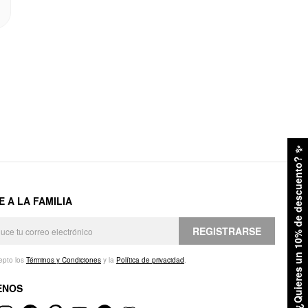
✨
¿Quieres un 10% de descuento?
E A LA FAMILIA
REGISTRARSE
epto los
Términos y Condiciones
y la
Política de privacidad
.
ENOS