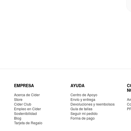
EMPRESA
AYUDA
C
N
Acerca de Cider
Centro de Apoyo
Store
Envío y entrega
Am
Cider Club
Devoluciones y reembolsos
Co
Empleo en Cider
Guía de tallas
P
Sostenibilidad
Seguir mi pedido
Blog
Forma de pago
Tarjeta de Regalo