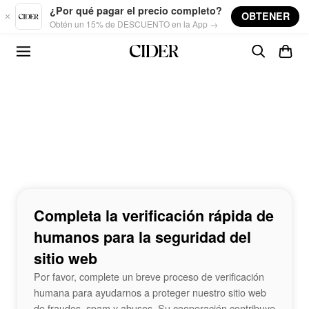
Skip to main content
¿Por qué pagar el precio completo?
OBTENER
Obtén un 15% de DESCUENTO en la App →
Completa la verificación rápida de
humanos para la seguridad del
sitio web
Por favor, complete un breve proceso de verificación
humana para ayudarnos a proteger nuestro sitio web
de fraudes, spam y abusos. Su cooperación contribuye