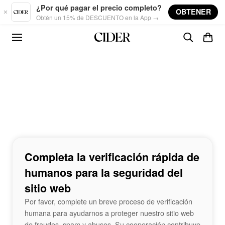
Skip to main content
¿Por qué pagar el precio completo?
OBTENER
Obtén un 15% de DESCUENTO en la App →
Completa la verificación rápida de
humanos para la seguridad del
sitio web
Por favor, complete un breve proceso de verificación
humana para ayudarnos a proteger nuestro sitio web
de fraudes, spam y abusos. Su cooperación contribuye