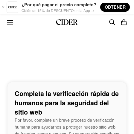
Skip to main content
¿Por qué pagar el precio completo?
OBTENER
Obtén un 15% de DESCUENTO en la App →
Completa la verificación rápida de
humanos para la seguridad del
sitio web
Por favor, complete un breve proceso de verificación
humana para ayudarnos a proteger nuestro sitio web
de fraudes, spam y abusos. Su cooperación contribuye