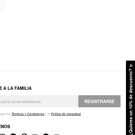
✨
¿Quieres un 10% de descuento?
E A LA FAMILIA
REGISTRARSE
epto los
Términos y Condiciones
y la
Política de privacidad
.
ENOS