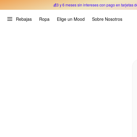
💰3 y 6 meses sin intereses con pago en tarjetas d
Oferta Especial 🎉 Hasta un 70% OFF 
Rebajas
Ropa
Elige un Mood
Sobre Nosotros