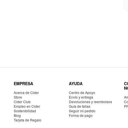
EMPRESA
AYUDA
C
N
Acerca de Cider
Centro de Apoyo
Store
Envío y entrega
Am
Cider Club
Devoluciones y reembolsos
Co
Empleo en Cider
Guía de tallas
P
Sostenibilidad
Seguir mi pedido
Blog
Forma de pago
Tarjeta de Regalo