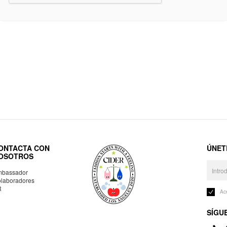
ONTACTA CON
ÚNET
OSOTROS
bassador
laboradores
R
Ac
SÍGU