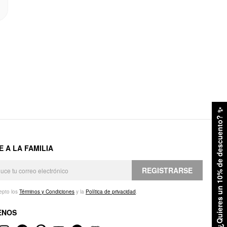
✨
¿Quieres un 10% de descuento?
E A LA FAMILIA
REGISTRARSE
epto los
Términos y Condiciones
y la
Política de privacidad
.
ENOS