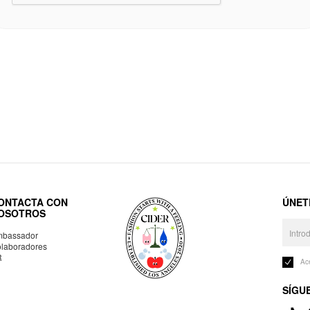
ONTACTA CON
ÚNET
OSOTROS
bassador
laboradores
R
Ac
SÍGU