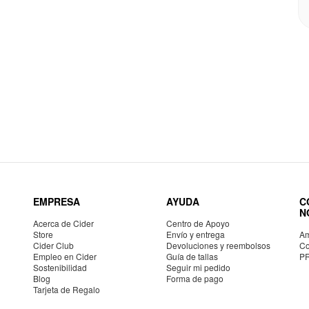
EMPRESA
AYUDA
C
N
Acerca de Cider
Centro de Apoyo
Store
Envío y entrega
Am
Cider Club
Devoluciones y reembolsos
Co
Empleo en Cider
Guía de tallas
P
Sostenibilidad
Seguir mi pedido
Blog
Forma de pago
Tarjeta de Regalo