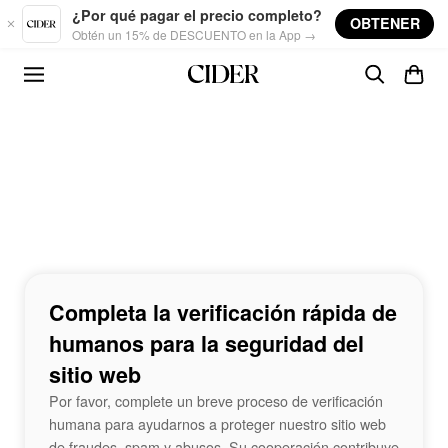
Skip to main content
¿Por qué pagar el precio completo?
OBTENER
Obtén un 15% de DESCUENTO en la App →
Completa la verificación rápida de
humanos para la seguridad del
sitio web
Por favor, complete un breve proceso de verificación
humana para ayudarnos a proteger nuestro sitio web
de fraudes, spam y abusos. Su cooperación contribuye