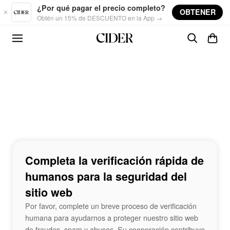
Skip to main content
¿Por qué pagar el precio completo?
OBTENER
Obtén un 15% de DESCUENTO en la App →
Completa la verificación rápida de
humanos para la seguridad del
sitio web
Por favor, complete un breve proceso de verificación
humana para ayudarnos a proteger nuestro sitio web
de fraudes, spam y abusos. Su cooperación contribuye