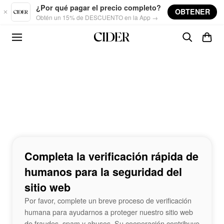
Skip to main content
¿Por qué pagar el precio completo?
OBTENER
Obtén un 15% de DESCUENTO en la App →
Completa la verificación rápida de
humanos para la seguridad del
sitio web
Por favor, complete un breve proceso de verificación
humana para ayudarnos a proteger nuestro sitio web
de fraudes, spam y abusos. Su cooperación contribuye