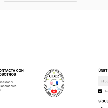
ONTACTA CON
ÚNET
OSOTROS
bassador
laboradores
R
Ac
SÍGU