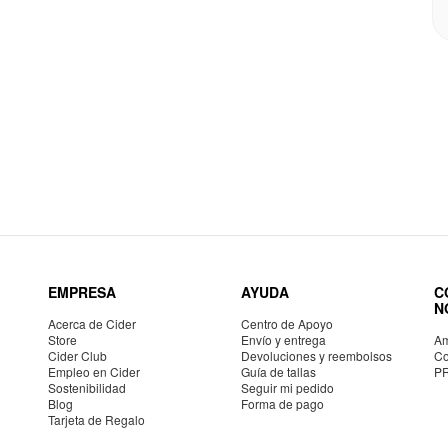
EMPRESA
AYUDA
C
N
Acerca de Cider
Centro de Apoyo
Store
Envío y entrega
Am
Cider Club
Devoluciones y reembolsos
Co
Empleo en Cider
Guía de tallas
P
Sostenibilidad
Seguir mi pedido
Blog
Forma de pago
Tarjeta de Regalo