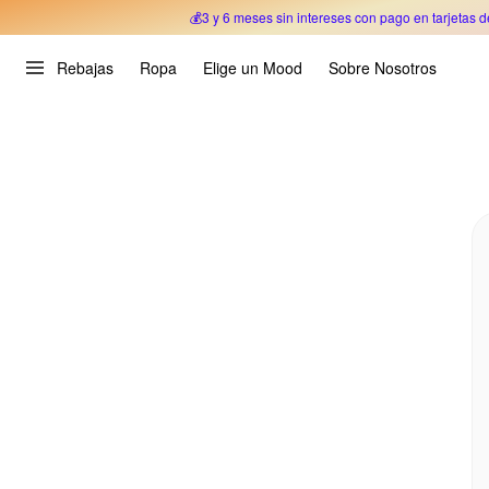
💰3 y 6 meses sin intereses con pago en tarjetas d
Oferta Especial 🎉 Hasta un 70% OFF 
Rebajas
Ropa
Elige un Mood
Sobre Nosotros