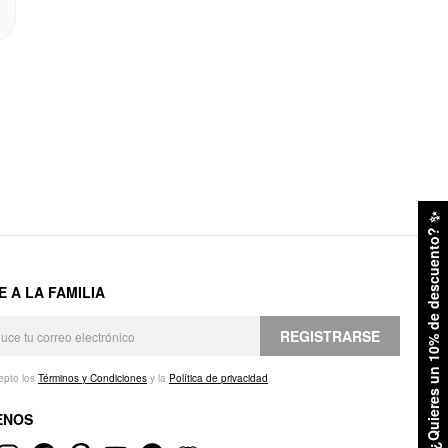
✨
¿Quieres un 10% de descuento?
E A LA FAMILIA
REGISTRARSE
epto los
Términos y Condiciones
y la
Política de privacidad
.
ENOS