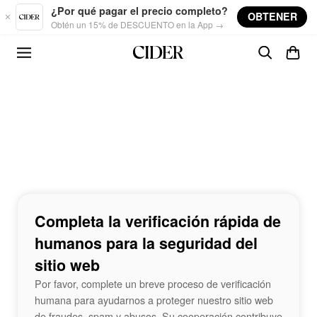
Skip to main content
¿Por qué pagar el precio completo?
OBTENER
Obtén un 15% de DESCUENTO en la App →
Completa la verificación rápida de
humanos para la seguridad del
sitio web
Por favor, complete un breve proceso de verificación
humana para ayudarnos a proteger nuestro sitio web
de fraudes, spam y abusos. Su cooperación contribuye