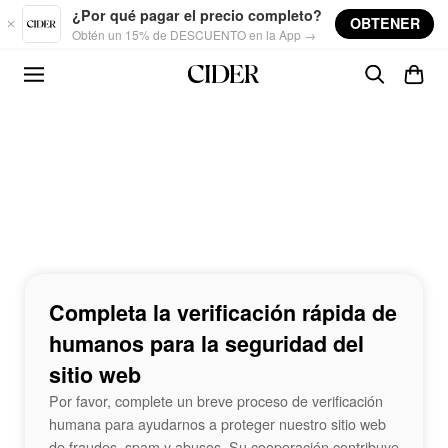
Skip to main content
¿Por qué pagar el precio completo?
OBTENER
Obtén un 15% de DESCUENTO en la App →
Completa la verificación rápida de
humanos para la seguridad del
sitio web
Por favor, complete un breve proceso de verificación
humana para ayudarnos a proteger nuestro sitio web
de fraudes, spam y abusos. Su cooperación contribuye