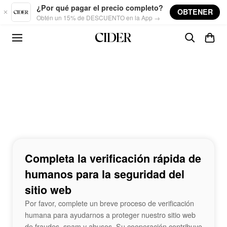
Skip to main content
¿Por qué pagar el precio completo?
OBTENER
Obtén un 15% de DESCUENTO en la App →
Completa la verificación rápida de
humanos para la seguridad del
sitio web
Por favor, complete un breve proceso de verificación
humana para ayudarnos a proteger nuestro sitio web
de fraudes, spam y abusos. Su cooperación contribuye