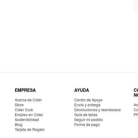
EMPRESA
AYUDA
C
N
Acerca de Cider
Centro de Apoyo
Store
Envío y entrega
Am
Cider Club
Devoluciones y reembolsos
Co
Empleo en Cider
Guía de tallas
P
Sostenibilidad
Seguir mi pedido
Blog
Forma de pago
Tarjeta de Regalo