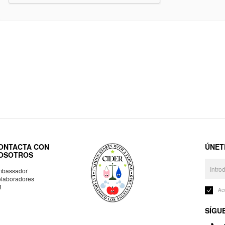
ONTACTA CON
ÚNET
OSOTROS
bassador
laboradores
R
Ac
SÍGU