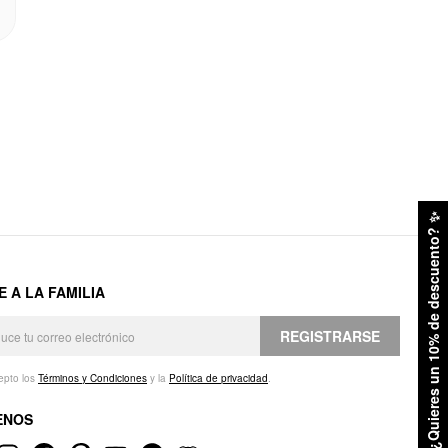
✨
¿Quieres un 10% de descuento?
E A LA FAMILIA
REGISTRARSE
epto los
Términos y Condiciones
y la
Política de privacidad
.
ENOS