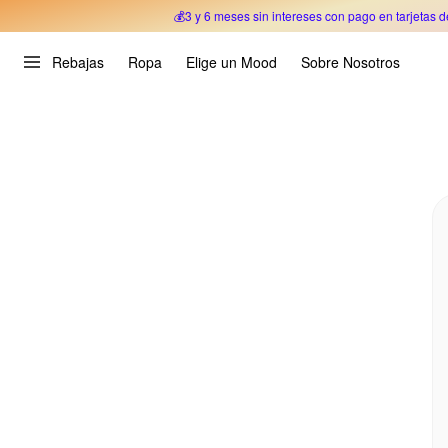
💰3 y 6 meses sin intereses con pago en tarjetas d
Oferta Especial 🎉 Hasta un 70% OFF 
Rebajas
Ropa
Elige un Mood
Sobre Nosotros