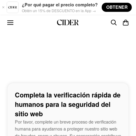
Skip to main content
¿Por qué pagar el precio completo?
OBTENER
Obtén un 15% de DESCUENTO en la App →
Completa la verificación rápida de
humanos para la seguridad del
sitio web
Por favor, complete un breve proceso de verificación
humana para ayudarnos a proteger nuestro sitio web
de fraudes, spam y abusos. Su cooperación contribuye