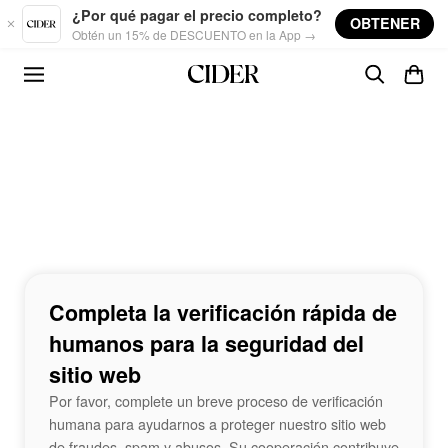
Skip to main content
¿Por qué pagar el precio completo?
OBTENER
Obtén un 15% de DESCUENTO en la App →
Completa la verificación rápida de
humanos para la seguridad del
sitio web
Por favor, complete un breve proceso de verificación
humana para ayudarnos a proteger nuestro sitio web
de fraudes, spam y abusos. Su cooperación contribuye