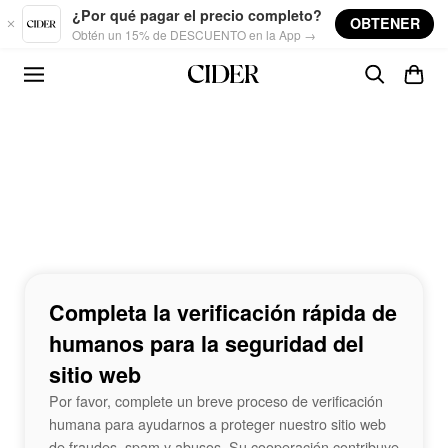
Skip to main content
¿Por qué pagar el precio completo?
OBTENER
Obtén un 15% de DESCUENTO en la App →
Completa la verificación rápida de
humanos para la seguridad del
sitio web
Por favor, complete un breve proceso de verificación
humana para ayudarnos a proteger nuestro sitio web
de fraudes, spam y abusos. Su cooperación contribuye